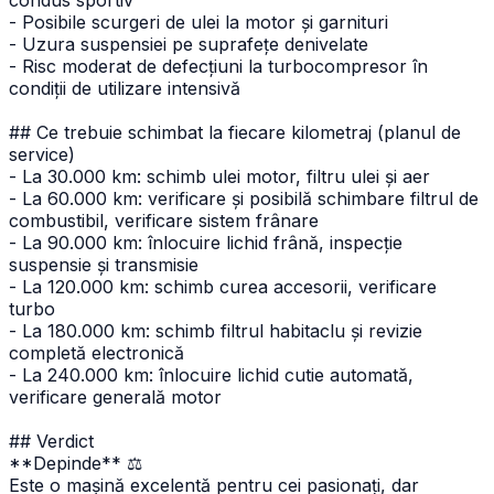
- Posibile scurgeri de ulei la motor și garnituri
- Uzura suspensiei pe suprafețe denivelate
- Risc moderat de defecțiuni la turbocompresor în
condiții de utilizare intensivă
## Ce trebuie schimbat la fiecare kilometraj (planul de
service)
- La 30.000 km: schimb ulei motor, filtru ulei și aer
- La 60.000 km: verificare și posibilă schimbare filtrul de
combustibil, verificare sistem frânare
- La 90.000 km: înlocuire lichid frână, inspecție
suspensie și transmisie
- La 120.000 km: schimb curea accesorii, verificare
turbo
- La 180.000 km: schimb filtrul habitaclu și revizie
completă electronică
- La 240.000 km: înlocuire lichid cutie automată,
verificare generală motor
## Verdict
**Depinde** ⚖️
Este o mașină excelentă pentru cei pasionați, dar