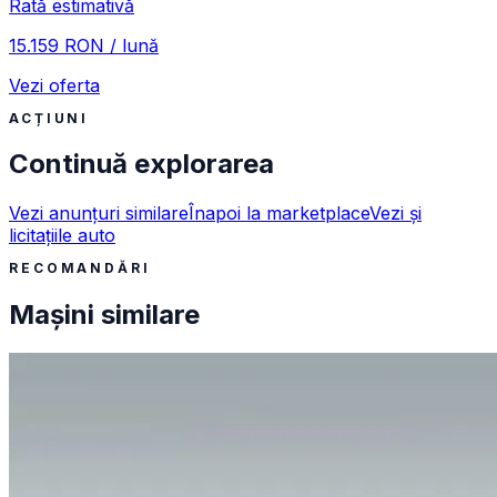
Rată estimativă
15.159 RON / lună
Vezi oferta
ACȚIUNI
Continuă explorarea
Vezi anunțuri similare
Înapoi la marketplace
Vezi și
licitațiile auto
RECOMANDĂRI
Mașini similare