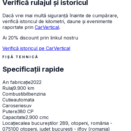
Verifică rulajul și istoricul
Dacă vrei mai multă siguranță înainte de cumpărare,
verifică istoricul de kilometri, daune și evenimente
raportate prin
CarVertical
.
Ai 20% discount prin linkul nostru
Verifică istoricul pe CarVertical
FIȘĂ TEHNICĂ
Specificații rapide
An fabricație
2022
Rulaj
9.900 km
Combustibil
benzina
Cutie
automata
Caroserie
suv
Putere
380 CP
Capacitate
2.900 cmc
Locație
calea bucureștilor 289, otopeni, românia -
075100 otopeni, judet bucuresti - ilfov (romania)