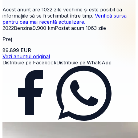
Acest anunț are
1032 zile
vechime și este posibil ca
informațiile să se fi schimbat între timp.
Verifică sursa
pentru cea mai recentă actualizare.
2022
Benzina
9.900
km
Postat acum
1063
zile
Preț
89.899 EUR
Vezi anunțul original
Distribuie pe Facebook
Distribuie pe WhatsApp