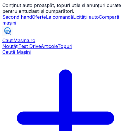
Conținut auto proaspăt, topuri utile și anunțuri curate
pentru entuziaști și cumpărători.
Second hand
Oferte
La comandă
Licității auto
Compară
mașini
CautiMasina
.ro
Noutăți
Test Drive
Articole
Topuri
Caută Mașini