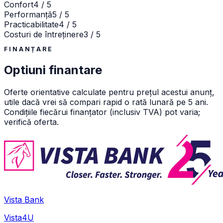
Confort
4 / 5
Performanță
5 / 5
Practicabilitate
4 / 5
Costuri de întreținere
3 / 5
FINANȚARE
Optiuni finantare
Oferte orientative calculate pentru prețul acestui anunț,
utile dacă vrei să compari rapid o rată lunară pe 5 ani.
Condițiile fiecărui finanțator (inclusiv TVA) pot varia;
verifică oferta.
Vista Bank
Vista4U