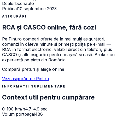
Dealer
bcchauto
Publicat
10 septembrie 2023
ASIGURĂRI
RCA și CASCO online, fără cozi
Pe
Pint.ro
compari oferte de la mai mulți asigurători,
comanzi în câteva minute și primești polița pe e-mail —
RCA în format electronic, valabil direct din telefon, plus
CASCO și alte asigurări pentru mașină și casă. Broker cu
experiență pe piața din România.
Compară prețuri și alege online
Vezi asigurări pe Pint.ro
INFORMAȚII SUPLIMENTARE
Context util pentru cumpărare
0-100 km/h
4.7-4.9 sec
Volum portbagaj
488