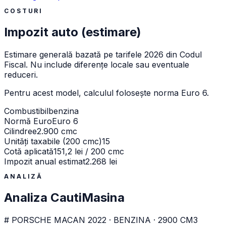
COSTURI
Impozit auto (estimare)
Estimare generală bazată pe tarifele 2026 din Codul
Fiscal. Nu include diferențe locale sau eventuale
reduceri.
Pentru acest model, calculul folosește norma
Euro 6
.
Combustibil
benzina
Normă Euro
Euro 6
Cilindree
2.900 cmc
Unități taxabile (200 cmc)
15
Cotă aplicată
151,2 lei / 200 cmc
Impozit anual estimat
2.268 lei
ANALIZĂ
Analiza CautiMasina
# PORSCHE MACAN 2022 · BENZINA · 2900 CM3