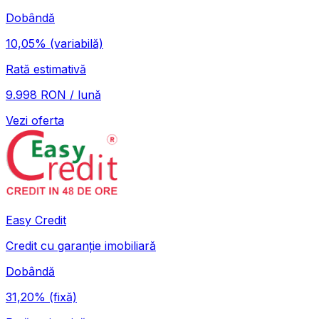
Dobândă
10,05%
(variabilă)
Rată estimativă
9.998 RON / lună
Vezi oferta
Easy Credit
Credit cu garanție imobiliară
Dobândă
31,20%
(fixă)