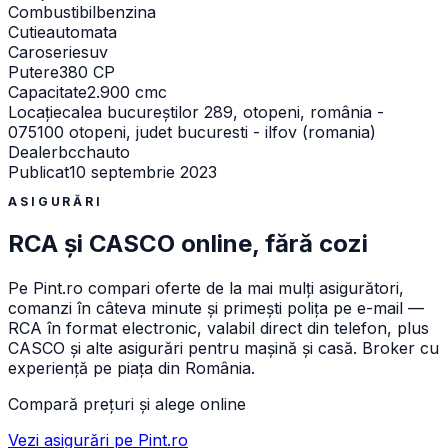
Combustibil
benzina
Cutie
automata
Caroserie
suv
Putere
380 CP
Capacitate
2.900 cmc
Locație
calea bucureștilor 289, otopeni, românia -
075100 otopeni, judet bucuresti - ilfov (romania)
Dealer
bcchauto
Publicat
10 septembrie 2023
ASIGURĂRI
RCA și CASCO online, fără cozi
Pe
Pint.ro
compari oferte de la mai mulți asigurători,
comanzi în câteva minute și primești polița pe e-mail —
RCA în format electronic, valabil direct din telefon, plus
CASCO și alte asigurări pentru mașină și casă. Broker cu
experiență pe piața din România.
Compară prețuri și alege online
Vezi asigurări pe Pint.ro