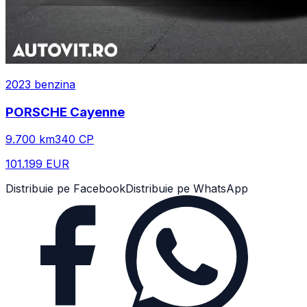
2023
benzina
PORSCHE
Cayenne
9.700
km
340
CP
101.199 EUR
Distribuie pe Facebook
Distribuie pe WhatsApp