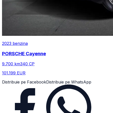
2023
benzina
PORSCHE
Cayenne
9.700
km
340
CP
101.199 EUR
Distribuie pe Facebook
Distribuie pe WhatsApp