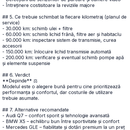
- Întreținere costisitoare la reviziile majore
## 5. Ce trebuie schimbat la fiecare kilometraj (planul de
service)
- 30.000 km: schimb ulei + filtre
- 60.000 km: schimb lichid frână, filtre aer și habitaclu
- 90.000 km: inspectare sistem de transmisie, curea
accesorii
- 150.000 km: înlocuire lichid transmisie automată
- 200.000 km: verificare și eventual schimb pompe apă
și elemente suspensie
## 6. Verdict
**Depinde** ⚖️
Modelul este o alegere bună pentru cine prioritizează
performanța și confortul, dar costurile de utilizare
trebuie asumate.
## 7. Alternative recomandate
- Audi Q7 – confort sporit și tehnologie avansată
- BMW X5 – echilibru bun între sportivitate și confort
- Mercedes GLE – fiabilitate și dotări premium la un preț