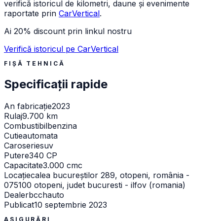
verifică istoricul de kilometri, daune și evenimente
raportate prin
CarVertical
.
Ai 20% discount prin linkul nostru
Verifică istoricul pe CarVertical
FIȘĂ TEHNICĂ
Specificații rapide
An fabricație
2023
Rulaj
9.700 km
Combustibil
benzina
Cutie
automata
Caroserie
suv
Putere
340 CP
Capacitate
3.000 cmc
Locație
calea bucureștilor 289, otopeni, românia -
075100 otopeni, judet bucuresti - ilfov (romania)
Dealer
bcchauto
Publicat
10 septembrie 2023
ASIGURĂRI