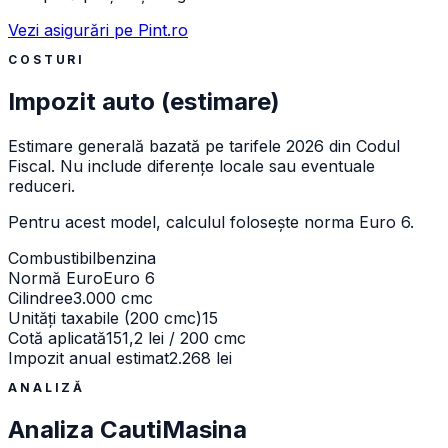
Vezi asigurări pe Pint.ro
COSTURI
Impozit auto (estimare)
Estimare generală bazată pe tarifele 2026 din Codul
Fiscal. Nu include diferențe locale sau eventuale
reduceri.
Pentru acest model, calculul folosește norma
Euro 6
.
Combustibil
benzina
Normă Euro
Euro 6
Cilindree
3.000 cmc
Unități taxabile (200 cmc)
15
Cotă aplicată
151,2 lei / 200 cmc
Impozit anual estimat
2.268 lei
ANALIZĂ
Analiza CautiMasina