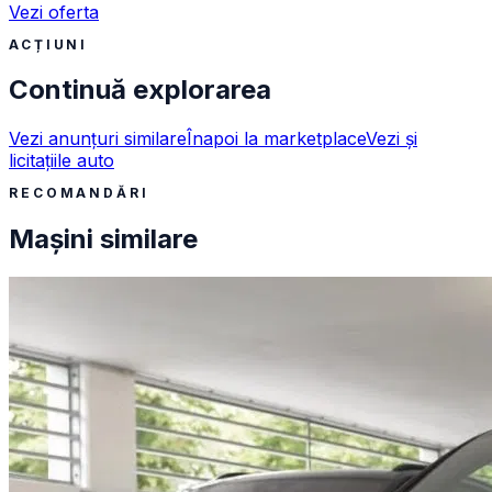
Vezi oferta
ACȚIUNI
Continuă explorarea
Vezi anunțuri similare
Înapoi la marketplace
Vezi și
licitațiile auto
RECOMANDĂRI
Mașini similare