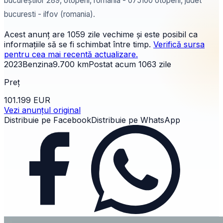
bucureștilor 289, otopeni, românia - 075100 otopeni, judet
bucuresti - ilfov (romania).
Acest anunț are
1059 zile
vechime și este posibil ca
informațiile să se fi schimbat între timp.
Verifică sursa
pentru cea mai recentă actualizare.
2023
Benzina
9.700
km
Postat acum
1063
zile
Preț
101.199 EUR
Vezi anunțul original
Distribuie pe Facebook
Distribuie pe WhatsApp