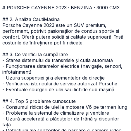
# PORSCHE CAYENNE 2023 · BENZINA · 3000 CM3
## 2. Analiza CautiMasina
Porsche Cayenne 2023 este un SUV premium,
performant, potrivit pasionaților de condus sportiv și
confort. Oferă putere solidă și calitate superioară, însă
costurile de întreținere pot fi ridicate.
## 3. Ce verifici la cumpărare
- Starea sistemului de transmisie și cutia automată
- Funcționarea sistemelor electrice (navigație, senzori,
infotainment)
- Uzura suspensiei și a elementelor de direcție
- Verificarea istoricului de service autorizat Porsche
- Eventuale scurgeri de ulei sau lichide sub mașină
## 4. Top 5 probleme cunoscute
- Consumul ridicat de ulei la motoare V6 pe termen lung
- Probleme la sistemul de climatizare și ventilare
- Uzură accelerată a plăcuțelor de frână și discurilor
față
- Defecțiuni ale senzorilor de parcare și camere video