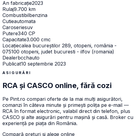
An fabricație
2023
Rulaj
9.700 km
Combustibil
benzina
Cutie
automata
Caroserie
suv
Putere
340 CP
Capacitate
3.000 cmc
Locație
calea bucureștilor 289, otopeni, românia -
075100 otopeni, judet bucuresti - ilfov (romania)
Dealer
bcchauto
Publicat
10 septembrie 2023
ASIGURĂRI
RCA și CASCO online, fără cozi
Pe
Pint.ro
compari oferte de la mai mulți asigurători,
comanzi în câteva minute și primești polița pe e-mail —
RCA în format electronic, valabil direct din telefon, plus
CASCO și alte asigurări pentru mașină și casă. Broker cu
experiență pe piața din România.
Compară prețuri și alege online