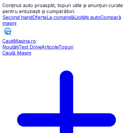
Conținut auto proaspăt, topuri utile și anunțuri curate
pentru entuziaști și cumpărători.
Second hand
Oferte
La comandă
Licității auto
Compară
mașini
CautiMasina
.ro
Noutăți
Test Drive
Articole
Topuri
Caută Mașini