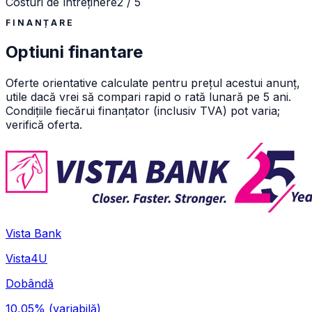
Costuri de întreținere
2 / 5
FINANȚARE
Optiuni finantare
Oferte orientative calculate pentru prețul acestui anunț,
utile dacă vrei să compari rapid o rată lunară pe 5 ani.
Condițiile fiecărui finanțator (inclusiv TVA) pot varia;
verifică oferta.
Vista Bank
Vista4U
Dobândă
10,05%
(variabilă)