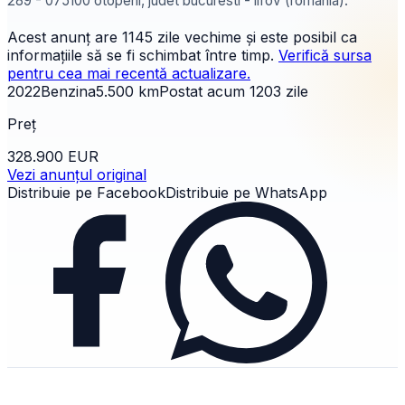
289 - 075100 otopeni, judet bucuresti - ilfov (romania).
Acest anunț are
1145 zile
vechime și este posibil ca
informațiile să se fi schimbat între timp.
Verifică sursa
pentru cea mai recentă actualizare.
2022
Benzina
5.500
km
Postat acum
1203
zile
Preț
328.900 EUR
Vezi anunțul original
Distribuie pe Facebook
Distribuie pe WhatsApp