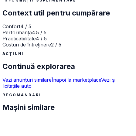
INFORMAȚII SUPLIMENTARE
Context util pentru cumpărare
Confort
4 / 5
Performanță
4.5 / 5
Practicabilitate
4 / 5
Costuri de întreținere
2 / 5
ACȚIUNI
Continuă explorarea
Vezi anunțuri similare
Înapoi la marketplace
Vezi și
licitațiile auto
RECOMANDĂRI
Mașini similare