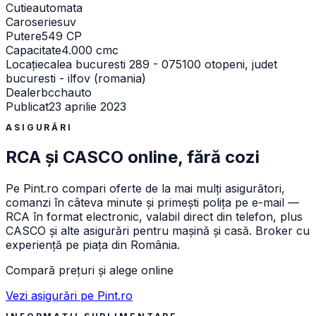
Cutie
automata
Caroserie
suv
Putere
549 CP
Capacitate
4.000 cmc
Locație
calea bucuresti 289 - 075100 otopeni, judet
bucuresti - ilfov (romania)
Dealer
bcchauto
Publicat
23 aprilie 2023
ASIGURĂRI
RCA și CASCO online, fără cozi
Pe
Pint.ro
compari oferte de la mai mulți asigurători,
comanzi în câteva minute și primești polița pe e-mail —
RCA în format electronic, valabil direct din telefon, plus
CASCO și alte asigurări pentru mașină și casă. Broker cu
experiență pe piața din România.
Compară prețuri și alege online
Vezi asigurări pe Pint.ro