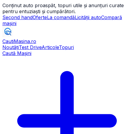
Conținut auto proaspăt, topuri utile și anunțuri curate
pentru entuziaști și cumpărători.
Second hand
Oferte
La comandă
Licității auto
Compară
mașini
CautiMasina
.ro
Noutăți
Test Drive
Articole
Topuri
Caută Mașini