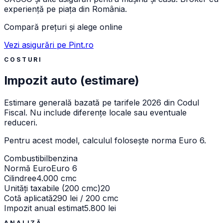
experiență pe piața din România.
Compară prețuri și alege online
Vezi asigurări pe Pint.ro
COSTURI
Impozit auto (estimare)
Estimare generală bazată pe tarifele 2026 din Codul
Fiscal. Nu include diferențe locale sau eventuale
reduceri.
Pentru acest model, calculul folosește norma
Euro 6
.
Combustibil
benzina
Normă Euro
Euro 6
Cilindree
4.000 cmc
Unități taxabile (200 cmc)
20
Cotă aplicată
290 lei / 200 cmc
Impozit anual estimat
5.800 lei
ANALIZĂ