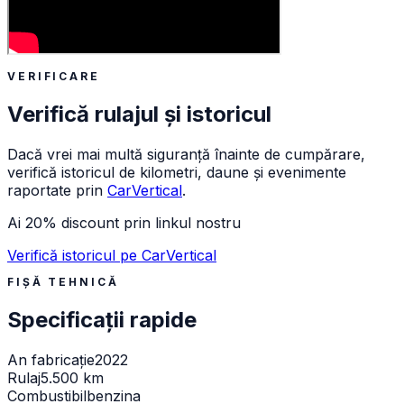
VERIFICARE
Verifică rulajul și istoricul
Dacă vrei mai multă siguranță înainte de cumpărare,
verifică istoricul de kilometri, daune și evenimente
raportate prin
CarVertical
.
Ai 20% discount prin linkul nostru
Verifică istoricul pe CarVertical
FIȘĂ TEHNICĂ
Specificații rapide
An fabricație
2022
Rulaj
5.500 km
Combustibil
benzina