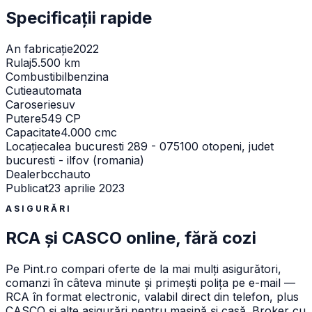
Specificații rapide
An fabricație
2022
Rulaj
5.500 km
Combustibil
benzina
Cutie
automata
Caroserie
suv
Putere
549 CP
Capacitate
4.000 cmc
Locație
calea bucuresti 289 - 075100 otopeni, judet
bucuresti - ilfov (romania)
Dealer
bcchauto
Publicat
23 aprilie 2023
ASIGURĂRI
RCA și CASCO online, fără cozi
Pe
Pint.ro
compari oferte de la mai mulți asigurători,
comanzi în câteva minute și primești polița pe e-mail —
RCA în format electronic, valabil direct din telefon, plus
CASCO și alte asigurări pentru mașină și casă. Broker cu