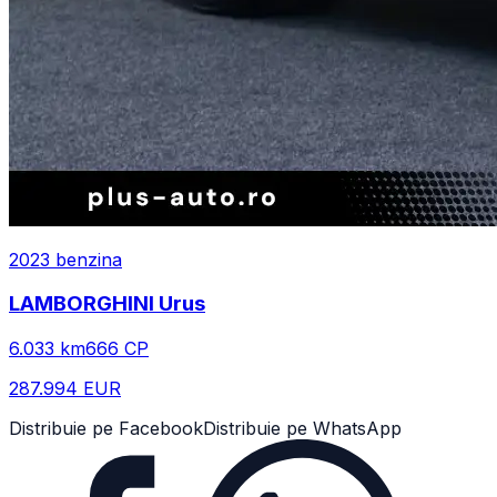
2023
benzina
LAMBORGHINI
Urus
6.033
km
666
CP
287.994 EUR
Distribuie pe Facebook
Distribuie pe WhatsApp