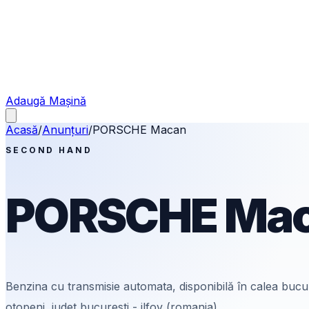
Adaugă Mașină
Acasă
/
Anunțuri
/
PORSCHE
Macan
SECOND HAND
PORSCHE
Ma
Benzina
cu transmisie automata
, disponibilă în calea buc
otopeni, judet bucuresti - ilfov (romania).