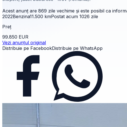
Acest anunț are
869 zile
vechime și este posibil ca informaț
2022
Benzina
11.500
km
Postat acum
1026
zile
Preț
99.850 EUR
Vezi anunțul original
Distribuie pe Facebook
Distribuie pe WhatsApp