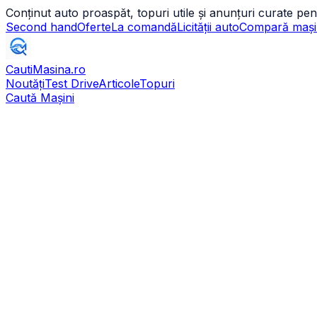
Conținut auto proaspăt, topuri utile și anunțuri curate pen
Second hand
Oferte
La comandă
Licității auto
Compară mași
CautiMasina
.ro
Noutăți
Test Drive
Articole
Topuri
Caută Mașini