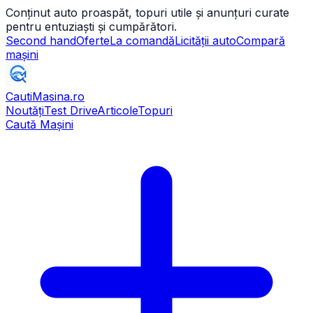
Conținut auto proaspăt, topuri utile și anunțuri curate
pentru entuziaști și cumpărători.
Second hand
Oferte
La comandă
Licității auto
Compară
mașini
CautiMasina
.ro
Noutăți
Test Drive
Articole
Topuri
Caută Mașini