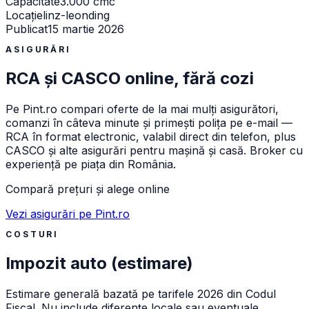
Capacitate
3.000 cmc
Locație
linz-leonding
Publicat
15 martie 2026
ASIGURĂRI
RCA și CASCO online, fără cozi
Pe
Pint.ro
compari oferte de la mai mulți asigurători,
comanzi în câteva minute și primești polița pe e-mail —
RCA în format electronic, valabil direct din telefon, plus
CASCO și alte asigurări pentru mașină și casă. Broker cu
experiență pe piața din România.
Compară prețuri și alege online
Vezi asigurări pe Pint.ro
COSTURI
Impozit auto (estimare)
Estimare generală bazată pe tarifele 2026 din Codul
Fiscal. Nu include diferențe locale sau eventuale