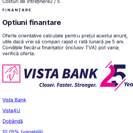
Costuri de întreținere
2 / 5
FINANȚARE
Optiuni finantare
Oferte orientative calculate pentru prețul acestui anunț,
utile dacă vrei să compari rapid o rată lunară pe 5 ani.
Condițiile fiecărui finanțator (inclusiv TVA) pot varia;
verifică oferta.
Vista Bank
Vista4U
Dobândă
10,05%
(variabilă)