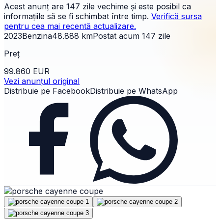
Acest anunț are
147 zile
vechime și este posibil ca
informațiile să se fi schimbat între timp.
Verifică sursa
pentru cea mai recentă actualizare.
2023
Benzina
48.888
km
Postat acum
147
zile
Preț
99.860 EUR
Vezi anunțul original
Distribuie pe Facebook
Distribuie pe WhatsApp