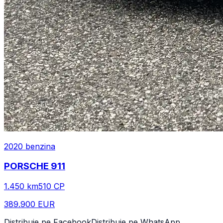
2020
benzina
PORSCHE
911
1.450
km
510
CP
389.900 EUR
Distribuie pe Facebook
Distribuie pe WhatsApp