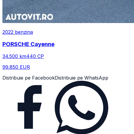
2022
benzina
PORSCHE
Cayenne
34.500
km
440
CP
99.850 EUR
Distribuie pe Facebook
Distribuie pe WhatsApp