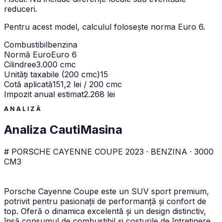
reduceri.
Pentru acest model, calculul folosește norma
Euro 6
.
Combustibil
benzina
Normă Euro
Euro 6
Cilindree
3.000 cmc
Unități taxabile (200 cmc)
15
Cotă aplicată
151,2 lei / 200 cmc
Impozit anual estimat
2.268 lei
ANALIZĂ
Analiza CautiMasina
# PORSCHE CAYENNE COUPE 2023 · BENZINA · 3000
CM3
Porsche Cayenne Coupe este un SUV sport premium,
potrivit pentru pasionații de performanță și confort de
top. Oferă o dinamica excelentă și un design distinctiv,
însă consumul de combustibil și costurile de întreținere