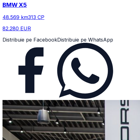
BMW
X5
48.569
km
313
CP
82.280 EUR
Distribuie pe Facebook
Distribuie pe WhatsApp