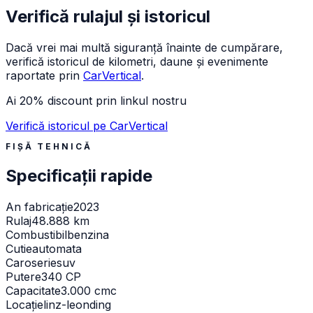
Verifică rulajul și istoricul
Dacă vrei mai multă siguranță înainte de cumpărare,
verifică istoricul de kilometri, daune și evenimente
raportate prin
CarVertical
.
Ai 20% discount prin linkul nostru
Verifică istoricul pe CarVertical
FIȘĂ TEHNICĂ
Specificații rapide
An fabricație
2023
Rulaj
48.888 km
Combustibil
benzina
Cutie
automata
Caroserie
suv
Putere
340 CP
Capacitate
3.000 cmc
Locație
linz-leonding