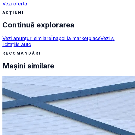
Vezi oferta
ACȚIUNI
Continuă explorarea
Vezi anunțuri similare
Înapoi la marketplace
Vezi și
licitațiile auto
RECOMANDĂRI
Mașini similare