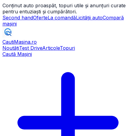
Conținut auto proaspăt, topuri utile și anunțuri curate
pentru entuziaști și cumpărători.
Second hand
Oferte
La comandă
Licității auto
Compară
mașini
CautiMasina
.ro
Noutăți
Test Drive
Articole
Topuri
Caută Mașini