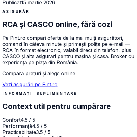
Publicat
15 martie 2026
ASIGURĂRI
RCA și CASCO online, fără cozi
Pe
Pint.ro
compari oferte de la mai mulți asigurători,
comanzi în câteva minute și primești polița pe e-mail —
RCA în format electronic, valabil direct din telefon, plus
CASCO și alte asigurări pentru mașină și casă. Broker cu
experiență pe piața din România.
Compară prețuri și alege online
Vezi asigurări pe Pint.ro
INFORMAȚII SUPLIMENTARE
Context util pentru cumpărare
Confort
4.5 / 5
Performanță
4.5 / 5
Practicabilitate
3.5 / 5