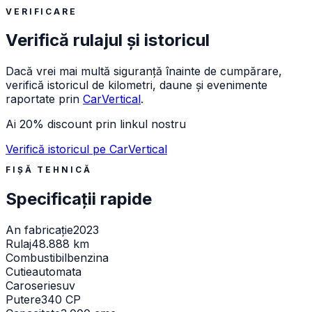
VERIFICARE
Verifică rulajul și istoricul
Dacă vrei mai multă siguranță înainte de cumpărare,
verifică istoricul de kilometri, daune și evenimente
raportate prin
CarVertical
.
Ai 20% discount prin linkul nostru
Verifică istoricul pe CarVertical
FIȘĂ TEHNICĂ
Specificații rapide
An fabricație
2023
Rulaj
48.888 km
Combustibil
benzina
Cutie
automata
Caroserie
suv
Putere
340 CP