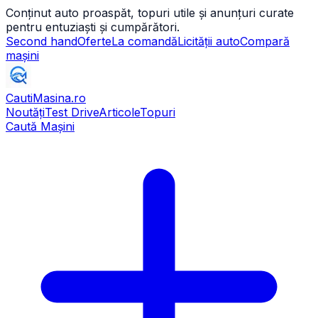
Conținut auto proaspăt, topuri utile și anunțuri curate
pentru entuziaști și cumpărători.
Second hand
Oferte
La comandă
Licității auto
Compară
mașini
CautiMasina
.ro
Noutăți
Test Drive
Articole
Topuri
Caută Mașini