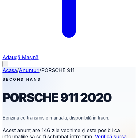
Adaugă Mașină
Acasă
/
Anunțuri
/
PORSCHE
911
SECOND HAND
PORSCHE
911
2020
Benzina
cu transmisie manuala
, disponibilă în traun.
Acest anunț are
146 zile
vechime și este posibil ca
informațiile să se fi schimbat între timp.
Verifică sursa