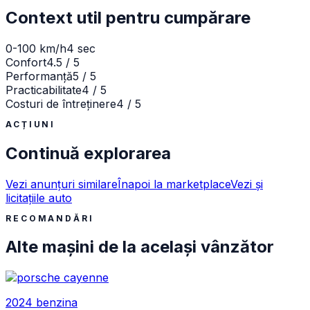
Context util pentru cumpărare
0-100 km/h
4 sec
Confort
4.5 / 5
Performanță
5 / 5
Practicabilitate
4 / 5
Costuri de întreținere
4 / 5
ACȚIUNI
Continuă explorarea
Vezi anunțuri similare
Înapoi la marketplace
Vezi și
licitațiile auto
RECOMANDĂRI
Alte mașini de la același vânzător
2024
benzina