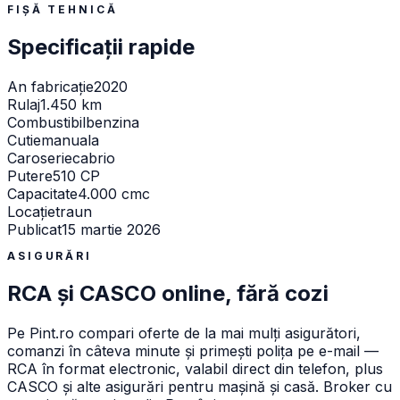
FIȘĂ TEHNICĂ
Specificații rapide
An fabricație
2020
Rulaj
1.450 km
Combustibil
benzina
Cutie
manuala
Caroserie
cabrio
Putere
510 CP
Capacitate
4.000 cmc
Locație
traun
Publicat
15 martie 2026
ASIGURĂRI
RCA și CASCO online, fără cozi
Pe
Pint.ro
compari oferte de la mai mulți asigurători,
comanzi în câteva minute și primești polița pe e-mail —
RCA în format electronic, valabil direct din telefon, plus
CASCO și alte asigurări pentru mașină și casă. Broker cu