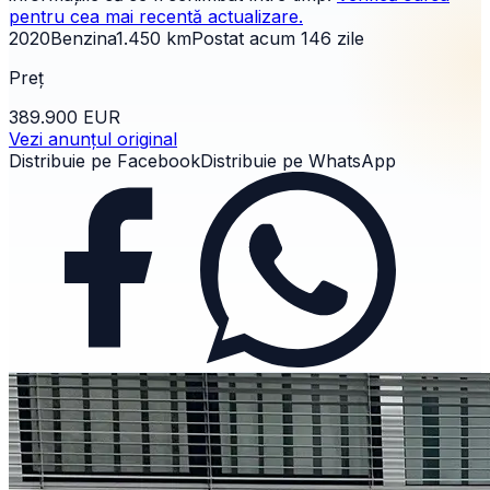
pentru cea mai recentă actualizare.
2020
Benzina
1.450
km
Postat acum
146
zile
Preț
389.900 EUR
Vezi anunțul original
Distribuie pe Facebook
Distribuie pe WhatsApp