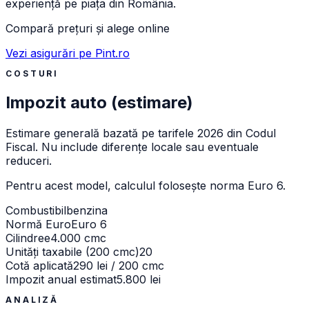
experiență pe piața din România.
Compară prețuri și alege online
Vezi asigurări pe Pint.ro
COSTURI
Impozit auto (estimare)
Estimare generală bazată pe tarifele 2026 din Codul
Fiscal. Nu include diferențe locale sau eventuale
reduceri.
Pentru acest model, calculul folosește norma
Euro 6
.
Combustibil
benzina
Normă Euro
Euro 6
Cilindree
4.000 cmc
Unități taxabile (200 cmc)
20
Cotă aplicată
290 lei / 200 cmc
Impozit anual estimat
5.800 lei
ANALIZĂ