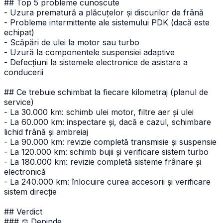
## Top 5 probleme cunoscute
- Uzura prematură a plăcuțelor și discurilor de frână
- Probleme intermittente ale sistemului PDK (dacă este
echipat)
- Scăpări de ulei la motor sau turbo
- Uzură la componentele suspensiei adaptive
- Defecțiuni la sistemele electronice de asistare a
conducerii
## Ce trebuie schimbat la fiecare kilometraj (planul de
service)
- La 30.000 km: schimb ulei motor, filtre aer și ulei
- La 60.000 km: inspectare și, dacă e cazul, schimbare
lichid frână și ambreiaj
- La 90.000 km: revizie completă transmisie și suspensie
- La 120.000 km: schimb bujii și verificare sistem turbo
- La 180.000 km: revizie completă sisteme frânare și
electronică
- La 240.000 km: înlocuire curea accesorii și verificare
sistem direcție
## Verdict
### ⚖️ Depinde