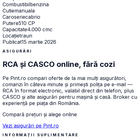
Combustibil
benzina
Cutie
manuala
Caroserie
cabrio
Putere
510 CP
Capacitate
4.000 cmc
Locație
traun
Publicat
15 martie 2026
ASIGURĂRI
RCA și CASCO online, fără cozi
Pe
Pint.ro
compari oferte de la mai mulți asigurători,
comanzi în câteva minute și primești polița pe e-mail —
RCA în format electronic, valabil direct din telefon, plus
CASCO și alte asigurări pentru mașină și casă. Broker cu
experiență pe piața din România.
Compară prețuri și alege online
Vezi asigurări pe Pint.ro
INFORMAȚII SUPLIMENTARE