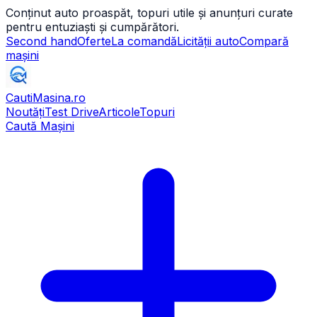
Conținut auto proaspăt, topuri utile și anunțuri curate
pentru entuziaști și cumpărători.
Second hand
Oferte
La comandă
Licității auto
Compară
mașini
CautiMasina
.ro
Noutăți
Test Drive
Articole
Topuri
Caută Mașini