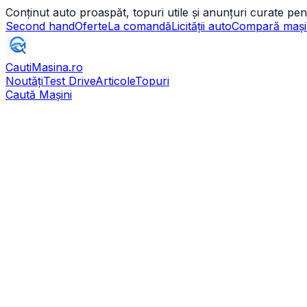
Conținut auto proaspăt, topuri utile și anunțuri curate pen
Second hand
Oferte
La comandă
Licității auto
Compară mași
CautiMasina
.ro
Noutăți
Test Drive
Articole
Topuri
Caută Mașini