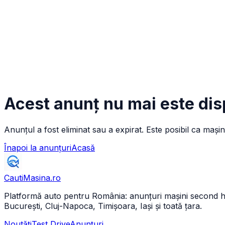
Acest anunț nu mai este dis
Anunțul a fost eliminat sau a expirat. Este posibil ca mașin
Înapoi la anunțuri
Acasă
CautiMasina
.ro
Platformă auto pentru România: anunțuri mașini second hand 
București, Cluj-Napoca, Timișoara, Iași și toată țara.
Noutăți
Test Drive
Anunțuri