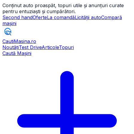
Conținut auto proaspăt, topuri utile și anunțuri curate
pentru entuziaști și cumpărători.
Second hand
Oferte
La comandă
Licității auto
Compară
mașini
CautiMasina
.ro
Noutăți
Test Drive
Articole
Topuri
Caută Mașini