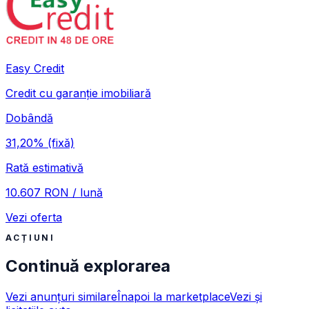
Easy Credit
Credit cu garanție imobiliară
Dobândă
31,20%
(fixă)
Rată estimativă
10.607 RON / lună
Vezi oferta
ACȚIUNI
Continuă explorarea
Vezi anunțuri similare
Înapoi la marketplace
Vezi și