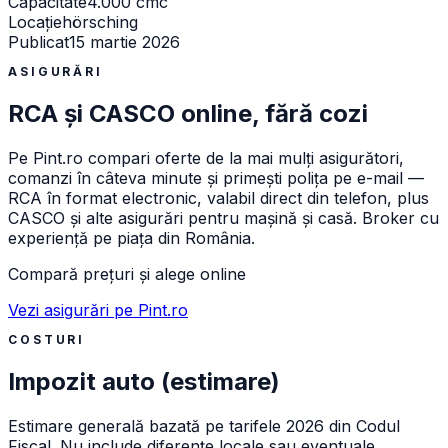
Capacitate
4.000 cmc
Locație
hörsching
Publicat
15 martie 2026
ASIGURĂRI
RCA și CASCO online, fără cozi
Pe
Pint.ro
compari oferte de la mai mulți asigurători,
comanzi în câteva minute și primești polița pe e-mail —
RCA în format electronic, valabil direct din telefon, plus
CASCO și alte asigurări pentru mașină și casă. Broker cu
experiență pe piața din România.
Compară prețuri și alege online
Vezi asigurări pe Pint.ro
COSTURI
Impozit auto (estimare)
Estimare generală bazată pe tarifele 2026 din Codul
Fiscal. Nu include diferențe locale sau eventuale