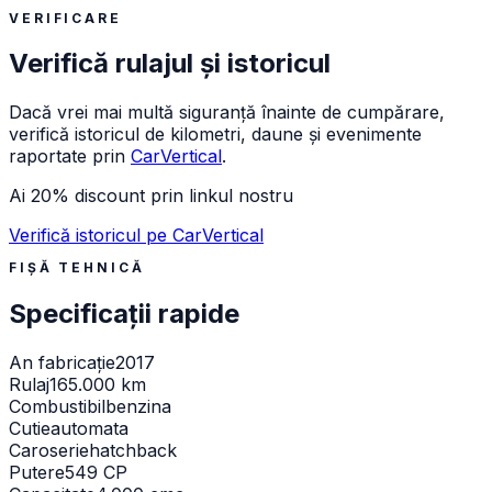
VERIFICARE
Verifică rulajul și istoricul
Dacă vrei mai multă siguranță înainte de cumpărare,
verifică istoricul de kilometri, daune și evenimente
raportate prin
CarVertical
.
Ai 20% discount prin linkul nostru
Verifică istoricul pe CarVertical
FIȘĂ TEHNICĂ
Specificații rapide
An fabricație
2017
Rulaj
165.000 km
Combustibil
benzina
Cutie
automata
Caroserie
hatchback
Putere
549 CP