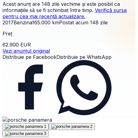
Acest anunț are
148 zile
vechime și este posibil ca
informațiile să se fi schimbat între timp.
Verifică sursa
pentru cea mai recentă actualizare.
2017
Benzina
165.000
km
Postat acum
148
zile
Preț
62.900 EUR
Vezi anunțul original
Distribuie pe Facebook
Distribuie pe WhatsApp