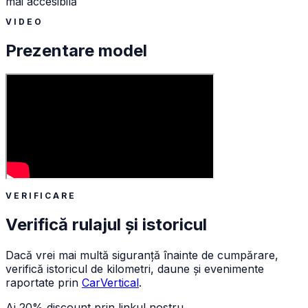
mai accesibilă
VIDEO
Prezentare model
VERIFICARE
Verifică rulajul și istoricul
Dacă vrei mai multă siguranță înainte de cumpărare,
verifică istoricul de kilometri, daune și evenimente
raportate prin
CarVertical
.
Ai 20% discount prin linkul nostru