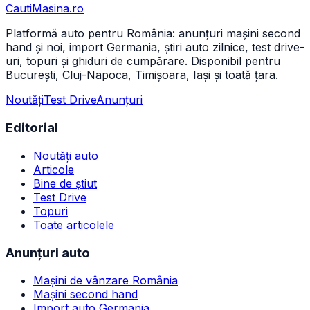
CautiMasina
.ro
Platformă auto pentru România: anunțuri mașini second
hand și noi, import Germania, știri auto zilnice, test drive-
uri, topuri și ghiduri de cumpărare. Disponibil pentru
București, Cluj-Napoca, Timișoara, Iași și toată țara.
Noutăți
Test Drive
Anunțuri
Editorial
Noutăți auto
Articole
Bine de știut
Test Drive
Topuri
Toate articolele
Anunțuri auto
Mașini de vânzare România
Mașini second hand
Import auto Germania