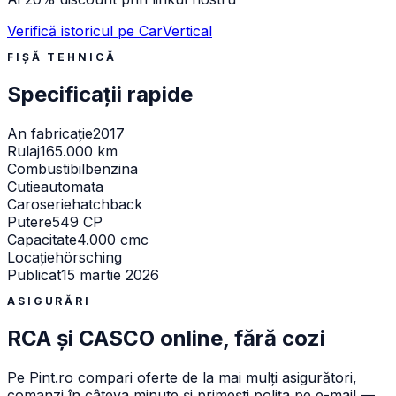
Verifică istoricul pe CarVertical
FIȘĂ TEHNICĂ
Specificații rapide
An fabricație
2017
Rulaj
165.000 km
Combustibil
benzina
Cutie
automata
Caroserie
hatchback
Putere
549 CP
Capacitate
4.000 cmc
Locație
hörsching
Publicat
15 martie 2026
ASIGURĂRI
RCA și CASCO online, fără cozi
Pe
Pint.ro
compari oferte de la mai mulți asigurători,
comanzi în câteva minute și primești polița pe e-mail —