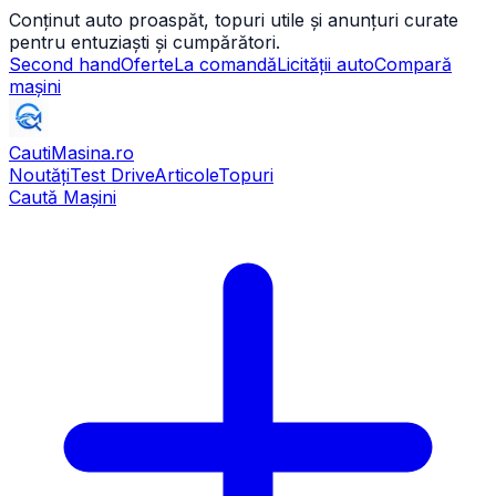
Conținut auto proaspăt, topuri utile și anunțuri curate
pentru entuziaști și cumpărători.
Second hand
Oferte
La comandă
Licității auto
Compară
mașini
CautiMasina
.ro
Noutăți
Test Drive
Articole
Topuri
Caută Mașini