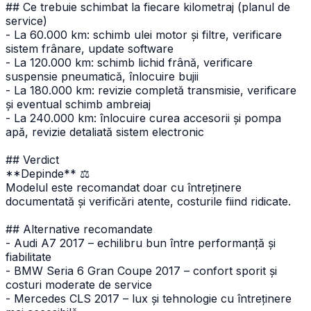
## Ce trebuie schimbat la fiecare kilometraj (planul de
service)
- La 60.000 km: schimb ulei motor și filtre, verificare
sistem frânare, update software
- La 120.000 km: schimb lichid frână, verificare
suspensie pneumatică, înlocuire bujii
- La 180.000 km: revizie completă transmisie, verificare
și eventual schimb ambreiaj
- La 240.000 km: înlocuire curea accesorii și pompa
apă, revizie detaliată sistem electronic
## Verdict
**Depinde** ⚖️
Modelul este recomandat doar cu întreținere
documentată și verificări atente, costurile fiind ridicate.
## Alternative recomandate
- Audi A7 2017 – echilibru bun între performanță și
fiabilitate
- BMW Seria 6 Gran Coupe 2017 – confort sporit și
costuri moderate de service
- Mercedes CLS 2017 – lux și tehnologie cu întreținere