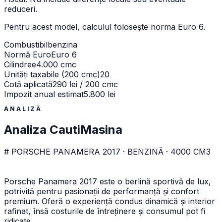
reduceri.
Pentru acest model, calculul folosește norma
Euro 6
.
Combustibil
benzina
Normă Euro
Euro 6
Cilindree
4.000 cmc
Unități taxabile (200 cmc)
20
Cotă aplicată
290 lei / 200 cmc
Impozit anual estimat
5.800 lei
ANALIZĂ
Analiza CautiMasina
# PORSCHE PANAMERA 2017 · BENZINĂ · 4000 CM3
Porsche Panamera 2017 este o berlină sportivă de lux,
potrivită pentru pasionații de performanță și confort
premium. Oferă o experiență condus dinamică și interior
rafinat, însă costurile de întreținere și consumul pot fi
ridicate.