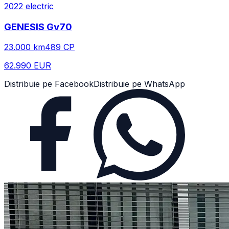
2022
electric
GENESIS
Gv70
23.000
km
489
CP
62.990 EUR
Distribuie pe Facebook
Distribuie pe WhatsApp