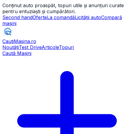
Conținut auto proaspăt, topuri utile și anunțuri curate
pentru entuziaști și cumpărători.
Second hand
Oferte
La comandă
Licității auto
Compară
mașini
CautiMasina
.ro
Noutăți
Test Drive
Articole
Topuri
Caută Mașini