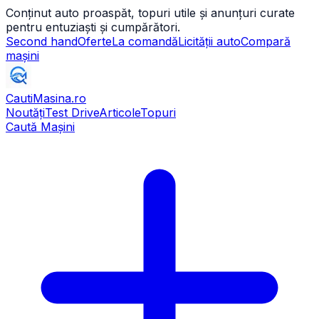
Conținut auto proaspăt, topuri utile și anunțuri curate
pentru entuziaști și cumpărători.
Second hand
Oferte
La comandă
Licității auto
Compară
mașini
CautiMasina
.ro
Noutăți
Test Drive
Articole
Topuri
Caută Mașini