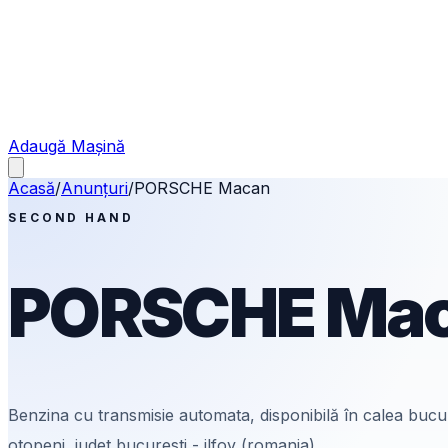
Adaugă Mașină
Acasă
/
Anunțuri
/
PORSCHE
Macan
SECOND HAND
PORSCHE
Ma
Benzina
cu transmisie automata
, disponibilă în calea buc
otopeni, judet bucuresti - ilfov (romania).