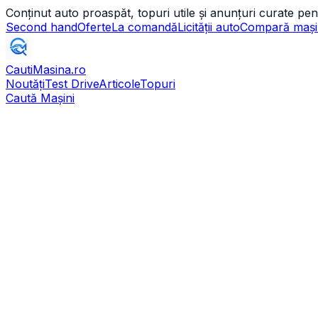
Conținut auto proaspăt, topuri utile și anunțuri curate pen
Second hand
Oferte
La comandă
Licității auto
Compară mași
CautiMasina
.ro
Noutăți
Test Drive
Articole
Topuri
Caută Mașini