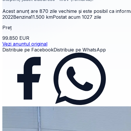
Acest anunț are
870 zile
vechime și este posibil ca informaț
2022
Benzina
11.500
km
Postat acum
1027
zile
Preț
99.850 EUR
Vezi anunțul original
Distribuie pe Facebook
Distribuie pe WhatsApp