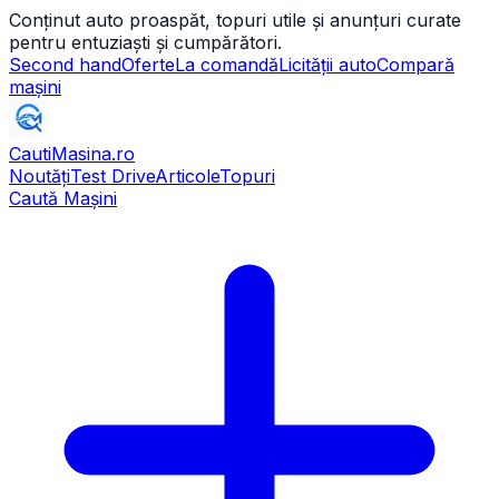
Conținut auto proaspăt, topuri utile și anunțuri curate
pentru entuziaști și cumpărători.
Second hand
Oferte
La comandă
Licității auto
Compară
mașini
CautiMasina
.ro
Noutăți
Test Drive
Articole
Topuri
Caută Mașini