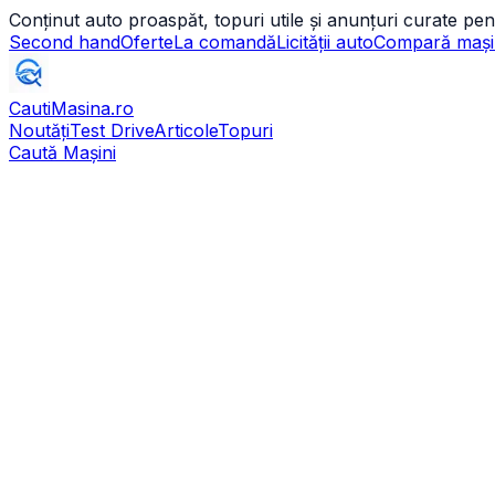
Conținut auto proaspăt, topuri utile și anunțuri curate pen
Second hand
Oferte
La comandă
Licității auto
Compară mași
CautiMasina
.ro
Noutăți
Test Drive
Articole
Topuri
Caută Mașini