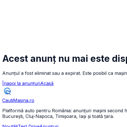
Acest anunț nu mai este dis
Anunțul a fost eliminat sau a expirat. Este posibil ca mașin
Înapoi la anunțuri
Acasă
CautiMasina
.ro
Platformă auto pentru România: anunțuri mașini second hand 
București, Cluj-Napoca, Timișoara, Iași și toată țara.
Noutăți
Test Drive
Anunțuri