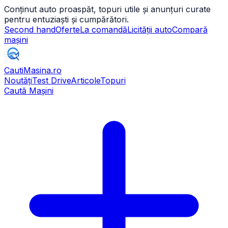
Conținut auto proaspăt, topuri utile și anunțuri curate
pentru entuziaști și cumpărători.
Second hand
Oferte
La comandă
Licității auto
Compară
mașini
CautiMasina
.ro
Noutăți
Test Drive
Articole
Topuri
Caută Mașini