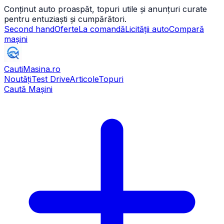
Conținut auto proaspăt, topuri utile și anunțuri curate
pentru entuziaști și cumpărători.
Second hand
Oferte
La comandă
Licității auto
Compară
mașini
CautiMasina
.ro
Noutăți
Test Drive
Articole
Topuri
Caută Mașini