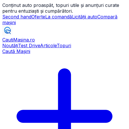
Conținut auto proaspăt, topuri utile și anunțuri curate
pentru entuziaști și cumpărători.
Second hand
Oferte
La comandă
Licității auto
Compară
mașini
CautiMasina
.ro
Noutăți
Test Drive
Articole
Topuri
Caută Mașini