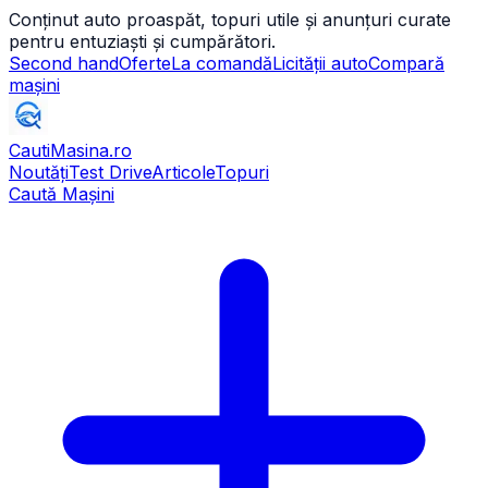
Conținut auto proaspăt, topuri utile și anunțuri curate
pentru entuziaști și cumpărători.
Second hand
Oferte
La comandă
Licității auto
Compară
mașini
CautiMasina
.ro
Noutăți
Test Drive
Articole
Topuri
Caută Mașini