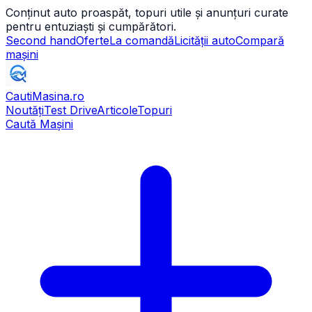
Conținut auto proaspăt, topuri utile și anunțuri curate
pentru entuziaști și cumpărători.
Second hand
Oferte
La comandă
Licității auto
Compară
mașini
CautiMasina
.ro
Noutăți
Test Drive
Articole
Topuri
Caută Mașini