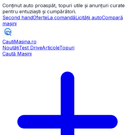
Conținut auto proaspăt, topuri utile și anunțuri curate
pentru entuziaști și cumpărători.
Second hand
Oferte
La comandă
Licității auto
Compară
mașini
CautiMasina
.ro
Noutăți
Test Drive
Articole
Topuri
Caută Mașini