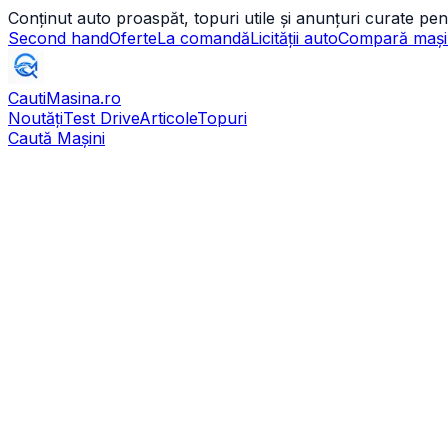
Conținut auto proaspăt, topuri utile și anunțuri curate pen
Second hand
Oferte
La comandă
Licității auto
Compară mași
CautiMasina
.ro
Noutăți
Test Drive
Articole
Topuri
Caută Mașini