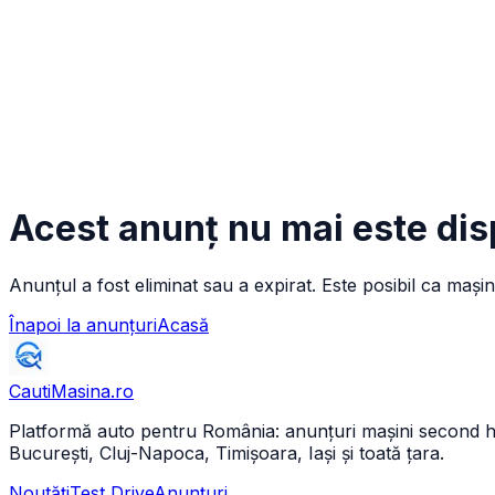
Acest anunț nu mai este dis
Anunțul a fost eliminat sau a expirat. Este posibil ca mașin
Înapoi la anunțuri
Acasă
CautiMasina
.ro
Platformă auto pentru România: anunțuri mașini second hand 
București, Cluj-Napoca, Timișoara, Iași și toată țara.
Noutăți
Test Drive
Anunțuri