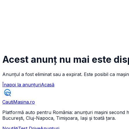
Acest anunț nu mai este dis
Anunțul a fost eliminat sau a expirat. Este posibil ca mașin
Înapoi la anunțuri
Acasă
CautiMasina
.ro
Platformă auto pentru România: anunțuri mașini second hand 
București, Cluj-Napoca, Timișoara, Iași și toată țara.
Noutăți
Test Drive
Anunțuri