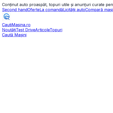
Conținut auto proaspăt, topuri utile și anunțuri curate pen
Second hand
Oferte
La comandă
Licității auto
Compară mași
CautiMasina
.ro
Noutăți
Test Drive
Articole
Topuri
Caută Mașini