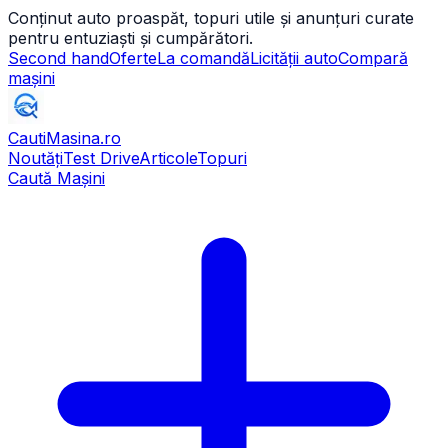
Conținut auto proaspăt, topuri utile și anunțuri curate
pentru entuziaști și cumpărători.
Second hand
Oferte
La comandă
Licității auto
Compară
mașini
CautiMasina
.ro
Noutăți
Test Drive
Articole
Topuri
Caută Mașini