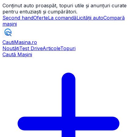
Conținut auto proaspăt, topuri utile și anunțuri curate
pentru entuziaști și cumpărători.
Second hand
Oferte
La comandă
Licității auto
Compară
mașini
CautiMasina
.ro
Noutăți
Test Drive
Articole
Topuri
Caută Mașini