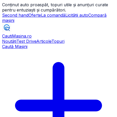
Conținut auto proaspăt, topuri utile și anunțuri curate
pentru entuziaști și cumpărători.
Second hand
Oferte
La comandă
Licității auto
Compară
mașini
CautiMasina
.ro
Noutăți
Test Drive
Articole
Topuri
Caută Mașini