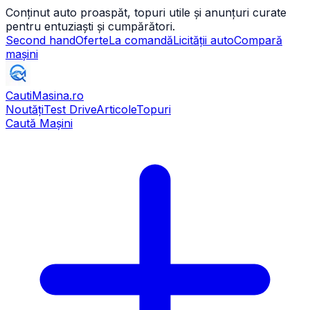
Conținut auto proaspăt, topuri utile și anunțuri curate
pentru entuziaști și cumpărători.
Second hand
Oferte
La comandă
Licității auto
Compară
mașini
CautiMasina
.ro
Noutăți
Test Drive
Articole
Topuri
Caută Mașini