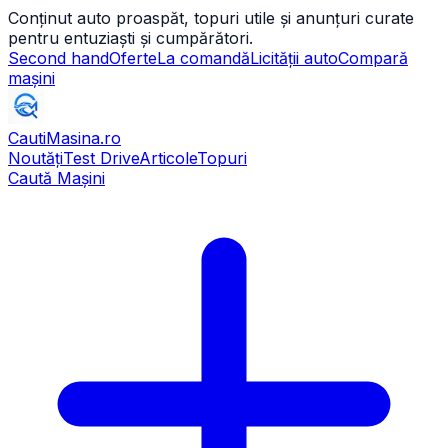
Conținut auto proaspăt, topuri utile și anunțuri curate
pentru entuziaști și cumpărători.
Second hand
Oferte
La comandă
Licității auto
Compară
mașini
CautiMasina
.ro
Noutăți
Test Drive
Articole
Topuri
Caută Mașini