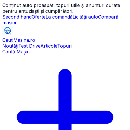
Conținut auto proaspăt, topuri utile și anunțuri curate
pentru entuziaști și cumpărători.
Second hand
Oferte
La comandă
Licității auto
Compară
mașini
CautiMasina
.ro
Noutăți
Test Drive
Articole
Topuri
Caută Mașini