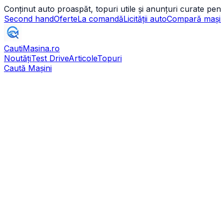
Conținut auto proaspăt, topuri utile și anunțuri curate pen
Second hand
Oferte
La comandă
Licității auto
Compară mași
CautiMasina
.ro
Noutăți
Test Drive
Articole
Topuri
Caută Mașini