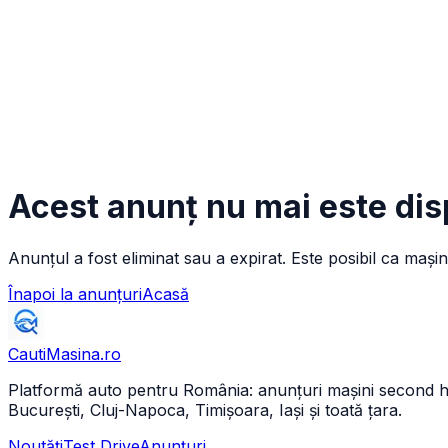
Acest anunț nu mai este dis
Anunțul a fost eliminat sau a expirat. Este posibil ca mașin
Înapoi la anunțuri
Acasă
CautiMasina
.ro
Platformă auto pentru România: anunțuri mașini second hand 
București, Cluj-Napoca, Timișoara, Iași și toată țara.
Noutăți
Test Drive
Anunțuri