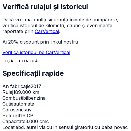
Verifică rulajul și istoricul
Dacă vrei mai multă siguranță înainte de cumpărare,
verifică istoricul de kilometri, daune și evenimente
raportate prin
CarVertical
.
Ai 20% discount prin linkul nostru
Verifică istoricul pe CarVertical
FIȘĂ TEHNICĂ
Specificații rapide
An fabricație
2017
Rulaj
189.000 km
Combustibil
benzina
Cutie
automata
Caroserie
suv
Putere
416 CP
Capacitate
3.000 cmc
Locație
bd. aurel vlaicu in sensul giratoriu cu baba novac