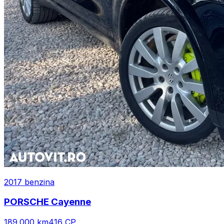
2017
benzina
PORSCHE
Cayenne
189.000
km
416
CP