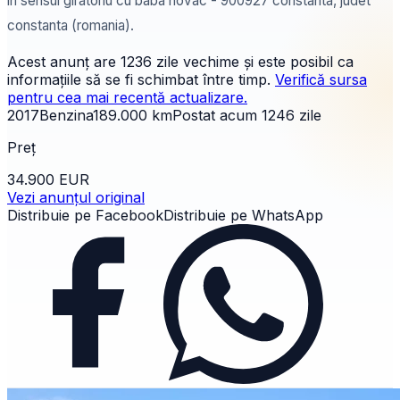
in sensul giratoriu cu baba novac - 900927 constanta, judet
constanta (romania).
Acest anunț are
1236 zile
vechime și este posibil ca
informațiile să se fi schimbat între timp.
Verifică sursa
pentru cea mai recentă actualizare.
2017
Benzina
189.000
km
Postat acum
1246
zile
Preț
34.900 EUR
Vezi anunțul original
Distribuie pe Facebook
Distribuie pe WhatsApp