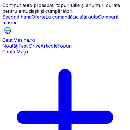
Conținut auto proaspăt, topuri utile și anunțuri curate
pentru entuziaști și cumpărători.
Second hand
Oferte
La comandă
Licității auto
Compară
mașini
CautiMasina
.ro
Noutăți
Test Drive
Articole
Topuri
Caută Mașini