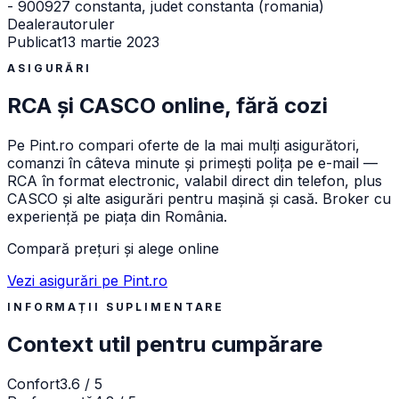
- 900927 constanta, judet constanta (romania)
Dealer
autoruler
Publicat
13 martie 2023
ASIGURĂRI
RCA și CASCO online, fără cozi
Pe
Pint.ro
compari oferte de la mai mulți asigurători,
comanzi în câteva minute și primești polița pe e-mail —
RCA în format electronic, valabil direct din telefon, plus
CASCO și alte asigurări pentru mașină și casă. Broker cu
experiență pe piața din România.
Compară prețuri și alege online
Vezi asigurări pe Pint.ro
INFORMAȚII SUPLIMENTARE
Context util pentru cumpărare
Confort
3.6 / 5