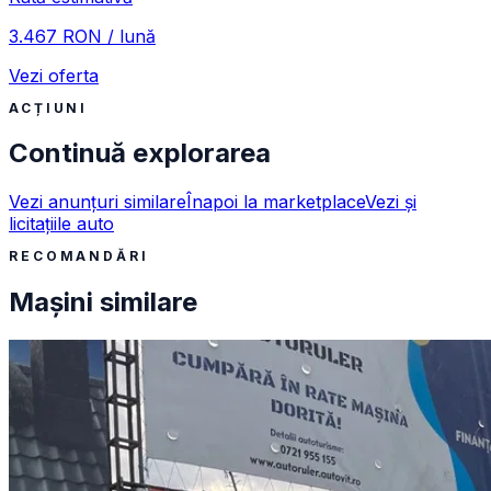
3.467 RON / lună
Vezi oferta
ACȚIUNI
Continuă explorarea
Vezi anunțuri similare
Înapoi la marketplace
Vezi și
licitațiile auto
RECOMANDĂRI
Mașini similare