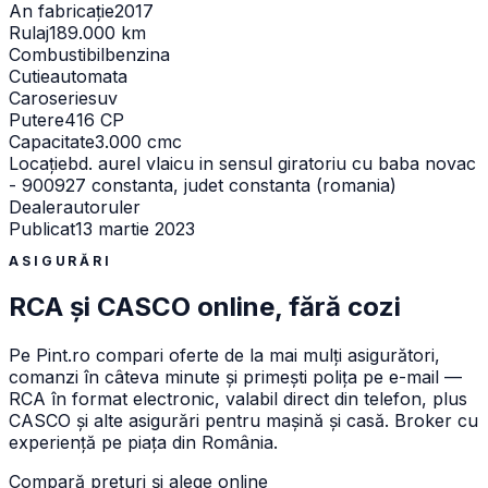
An fabricație
2017
Rulaj
189.000 km
Combustibil
benzina
Cutie
automata
Caroserie
suv
Putere
416 CP
Capacitate
3.000 cmc
Locație
bd. aurel vlaicu in sensul giratoriu cu baba novac
- 900927 constanta, judet constanta (romania)
Dealer
autoruler
Publicat
13 martie 2023
ASIGURĂRI
RCA și CASCO online, fără cozi
Pe
Pint.ro
compari oferte de la mai mulți asigurători,
comanzi în câteva minute și primești polița pe e-mail —
RCA în format electronic, valabil direct din telefon, plus
CASCO și alte asigurări pentru mașină și casă. Broker cu
experiență pe piața din România.
Compară prețuri și alege online