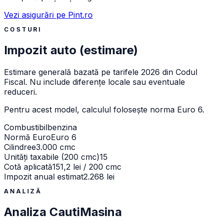
Vezi asigurări pe Pint.ro
COSTURI
Impozit auto (estimare)
Estimare generală bazată pe tarifele 2026 din Codul
Fiscal. Nu include diferențe locale sau eventuale
reduceri.
Pentru acest model, calculul folosește norma
Euro 6
.
Combustibil
benzina
Normă Euro
Euro 6
Cilindree
3.000 cmc
Unități taxabile (200 cmc)
15
Cotă aplicată
151,2 lei / 200 cmc
Impozit anual estimat
2.268 lei
ANALIZĂ
Analiza CautiMasina