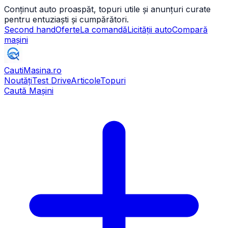
Conținut auto proaspăt, topuri utile și anunțuri curate
pentru entuziaști și cumpărători.
Second hand
Oferte
La comandă
Licității auto
Compară
mașini
CautiMasina
.ro
Noutăți
Test Drive
Articole
Topuri
Caută Mașini