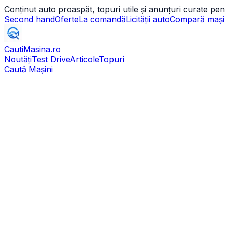
Conținut auto proaspăt, topuri utile și anunțuri curate pen
Second hand
Oferte
La comandă
Licității auto
Compară mași
CautiMasina
.ro
Noutăți
Test Drive
Articole
Topuri
Caută Mașini