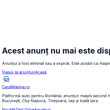
Acest anunț nu mai este dis
Anunțul a fost eliminat sau a expirat. Este posibil ca mașin
Înapoi la anunțuri
Acasă
CautiMasina
.ro
Platformă auto pentru România: anunțuri mașini second hand 
București, Cluj-Napoca, Timișoara, Iași și toată țara.
Noutăți
Test Drive
Anunțuri