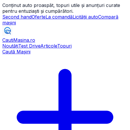
Conținut auto proaspăt, topuri utile și anunțuri curate
pentru entuziaști și cumpărători.
Second hand
Oferte
La comandă
Licității auto
Compară
mașini
CautiMasina
.ro
Noutăți
Test Drive
Articole
Topuri
Caută Mașini