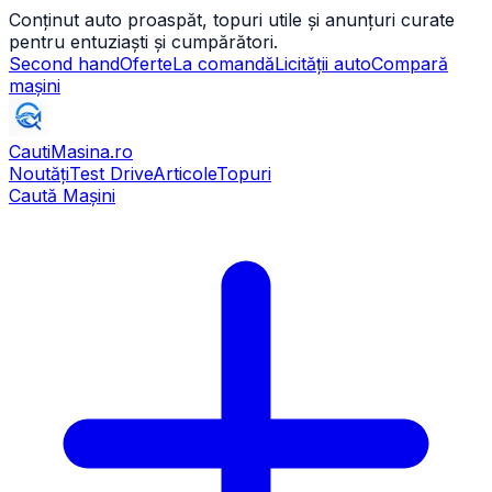
Conținut auto proaspăt, topuri utile și anunțuri curate
pentru entuziaști și cumpărători.
Second hand
Oferte
La comandă
Licității auto
Compară
mașini
CautiMasina
.ro
Noutăți
Test Drive
Articole
Topuri
Caută Mașini