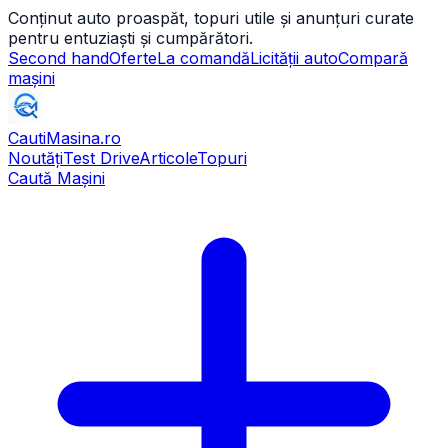
Conținut auto proaspăt, topuri utile și anunțuri curate
pentru entuziaști și cumpărători.
Second hand
Oferte
La comandă
Licității auto
Compară
mașini
CautiMasina
.ro
Noutăți
Test Drive
Articole
Topuri
Caută Mașini