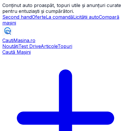
Conținut auto proaspăt, topuri utile și anunțuri curate
pentru entuziaști și cumpărători.
Second hand
Oferte
La comandă
Licității auto
Compară
mașini
CautiMasina
.ro
Noutăți
Test Drive
Articole
Topuri
Caută Mașini