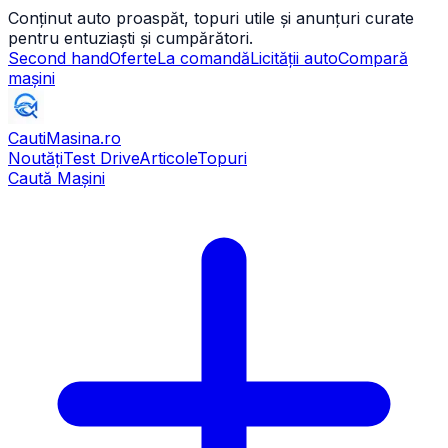
Conținut auto proaspăt, topuri utile și anunțuri curate
pentru entuziaști și cumpărători.
Second hand
Oferte
La comandă
Licității auto
Compară
mașini
CautiMasina
.ro
Noutăți
Test Drive
Articole
Topuri
Caută Mașini