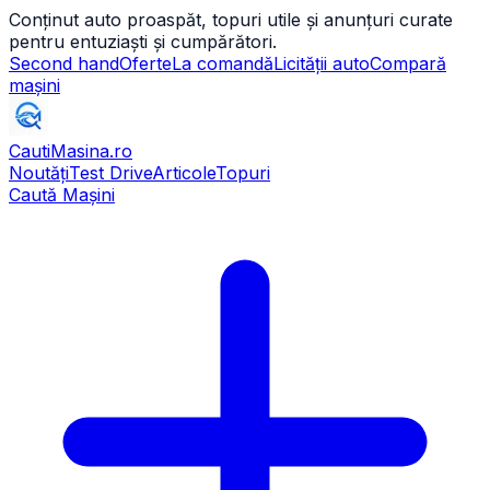
Conținut auto proaspăt, topuri utile și anunțuri curate
pentru entuziaști și cumpărători.
Second hand
Oferte
La comandă
Licității auto
Compară
mașini
CautiMasina
.ro
Noutăți
Test Drive
Articole
Topuri
Caută Mașini