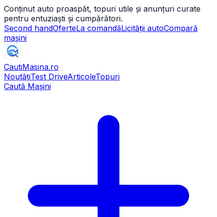
Conținut auto proaspăt, topuri utile și anunțuri curate
pentru entuziaști și cumpărători.
Second hand
Oferte
La comandă
Licității auto
Compară
mașini
CautiMasina
.ro
Noutăți
Test Drive
Articole
Topuri
Caută Mașini