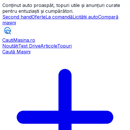
Conținut auto proaspăt, topuri utile și anunțuri curate
pentru entuziaști și cumpărători.
Second hand
Oferte
La comandă
Licității auto
Compară
mașini
CautiMasina
.ro
Noutăți
Test Drive
Articole
Topuri
Caută Mașini