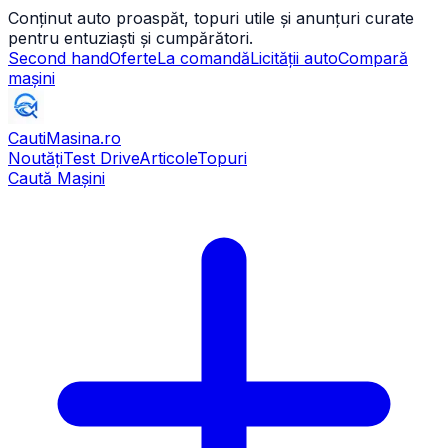
Conținut auto proaspăt, topuri utile și anunțuri curate
pentru entuziaști și cumpărători.
Second hand
Oferte
La comandă
Licității auto
Compară
mașini
CautiMasina
.ro
Noutăți
Test Drive
Articole
Topuri
Caută Mașini