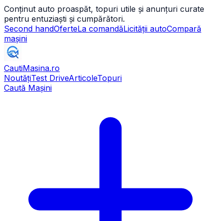
Conținut auto proaspăt, topuri utile și anunțuri curate
pentru entuziaști și cumpărători.
Second hand
Oferte
La comandă
Licității auto
Compară
mașini
CautiMasina
.ro
Noutăți
Test Drive
Articole
Topuri
Caută Mașini