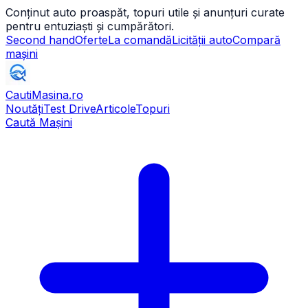
Conținut auto proaspăt, topuri utile și anunțuri curate
pentru entuziaști și cumpărători.
Second hand
Oferte
La comandă
Licității auto
Compară
mașini
CautiMasina
.ro
Noutăți
Test Drive
Articole
Topuri
Caută Mașini