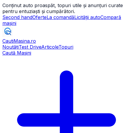
Conținut auto proaspăt, topuri utile și anunțuri curate
pentru entuziaști și cumpărători.
Second hand
Oferte
La comandă
Licității auto
Compară
mașini
CautiMasina
.ro
Noutăți
Test Drive
Articole
Topuri
Caută Mașini