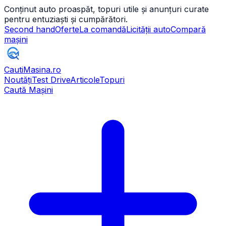
Conținut auto proaspăt, topuri utile și anunțuri curate
pentru entuziaști și cumpărători.
Second hand
Oferte
La comandă
Licității auto
Compară
mașini
CautiMasina
.ro
Noutăți
Test Drive
Articole
Topuri
Caută Mașini