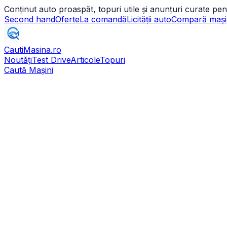
Conținut auto proaspăt, topuri utile și anunțuri curate pen
Second hand
Oferte
La comandă
Licității auto
Compară mași
CautiMasina
.ro
Noutăți
Test Drive
Articole
Topuri
Caută Mașini