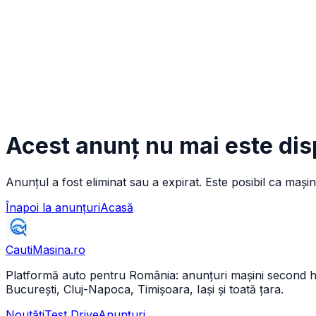
Acest anunț nu mai este dis
Anunțul a fost eliminat sau a expirat. Este posibil ca mașin
Înapoi la anunțuri
Acasă
CautiMasina
.ro
Platformă auto pentru România: anunțuri mașini second hand 
București, Cluj-Napoca, Timișoara, Iași și toată țara.
Noutăți
Test Drive
Anunțuri