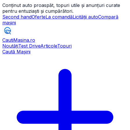
Conținut auto proaspăt, topuri utile și anunțuri curate
pentru entuziaști și cumpărători.
Second hand
Oferte
La comandă
Licității auto
Compară
mașini
CautiMasina
.ro
Noutăți
Test Drive
Articole
Topuri
Caută Mașini