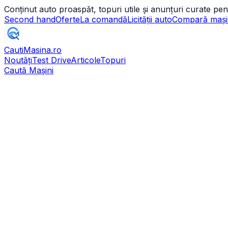
Conținut auto proaspăt, topuri utile și anunțuri curate pen
Second hand
Oferte
La comandă
Licității auto
Compară mași
CautiMasina
.ro
Noutăți
Test Drive
Articole
Topuri
Caută Mașini