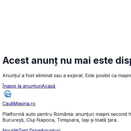
Acest anunț nu mai este dis
Anunțul a fost eliminat sau a expirat. Este posibil ca mașin
Înapoi la anunțuri
Acasă
CautiMasina
.ro
Platformă auto pentru România: anunțuri mașini second hand 
București, Cluj-Napoca, Timișoara, Iași și toată țara.
Noutăți
Test Drive
Anunțuri